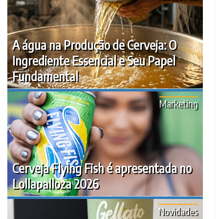
A água na Produção de Cerveja: O
Ingrediente Essencial e Seu Papel
Fundamental
Marketing
Cerveja Flying Fish é apresentada no
Lollapalloza 2026
Novidades