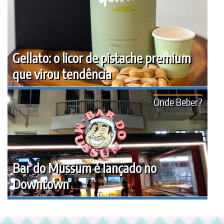
Gellato: o licor de pistache premium
que virou tendência
Onde Beber?
Bar do Mussum é lançado no
Downtown