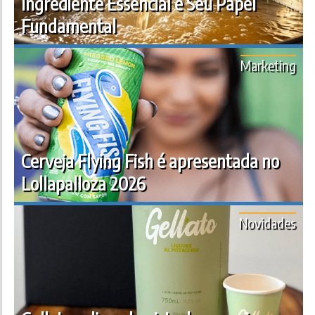
Ingrediente Essencial e Seu Papel
Fundamental
Marketing
Cerveja Flying Fish é apresentada no
Lollapalloza 2026
Novidades