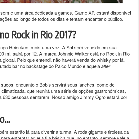
e o som e uma área dedicada a games, Game XP, estará disponível
ções ao longo de todos os dias e tentam encantar o público.
no Rock in Rio 2017?
grupo Heineken, mais uma vez. A Sol será vendida em sua
00 ml, sairá por 12. A marca Johnnie Walker está no Rock in Rio
global. Pelo que entendi, não haverá venda do whisky por lá.
sputado bar no backstage do Palco Mundo e aquela
after
e sucos, enquanto o Bob’s servirá seus lanches, como de
 climatizada, que reunirá uma série de opções gastronômicas,
 para 630 pessoas sentarem. Nosso amigo Jimmy Ogro estará por
ro…
m estarão lá para divertir a turma. A roda gigante e tirolesa da
para enfrentar aquela fila básica que, no entanto, sempre vale a