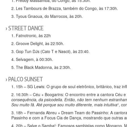
Freddy Massamba, do Congo, às 15:30h.
Les Tambours de Brazza, também do Congo, às 17:30h.
Tyous Gnaoua, do Marrocos, às 20h.
STREET DANCE
Fatnotronic, às 22h
Groove Delight, às 22:50h.
Gop Tun DJs (Caio T e Nascii), às 23:40.
Selvagem, à 00:30h.
The Black Madonna, às 2:30h.
PALCO SUNSET
15h – SG Lewis: O grupo de soul eletrônico, britânico, traz inf
16:30h – Céu + Boogarins: O encontro entre a cantora Céu e
consequência, da psicodelia. Então, não tem nenhum estranha
Sou muito fã. Até porque sou muito diferente, mais intuitiva
“, co
18h – Fernanda Abreu + Dream Team do Passinho: A cantora
Passinho e com a Focus Cia de Dança, mostrando que outras ar
20h – Salve o Samba!: Famosos sambistas como Monarco, Mart