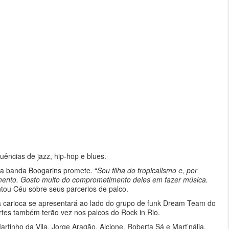
luências de jazz, hip-hop e blues.
 a banda Boogarins promete. “
Sou filha do tropicalismo e, por
mento. Gosto muito do comprometimento deles em fazer música.
ntou Céu sobre seus parcerios de palco.
 carioca se apresentará ao lado do grupo de funk Dream Team do
tes também terão vez nos palcos do Rock in Rio.
inho da Vila, Jorge Aragão, Alcione, Roberta Sá e Mart’nália,