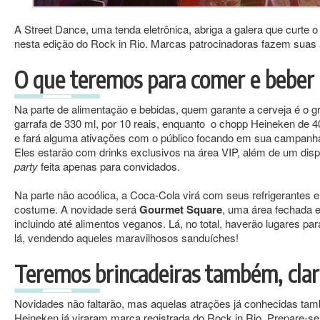
A Street Dance, uma tenda eletrônica, abriga a galera que curt
nesta edição do Rock in Rio. Marcas patrocinadoras fazem suas a
O que teremos para comer e beber 
Na parte de alimentação e bebidas, quem garante a cerveja é o 
garrafa de 330 ml, por 10 reais, enquanto o chopp Heineken de 4
e fará alguma ativações com o público focando em sua campanha 
Eles estarão com drinks exclusivos na área VIP, além de um di
party
feita apenas para convidados.
Na parte não acoólica, a Coca-Cola virá com seus refrigerantes 
costume. A novidade será
Gourmet Square
, uma área fechada e
incluindo até alimentos veganos. Lá, no total, haverão lugares
lá, vendendo aqueles maravilhosos sanduíches!
Teremos brincadeiras também, cla
Novidades não faltarão, mas aquelas atrações já conhecidas també
Heineken já viraram marca registrada do Rock in Rio. Prepare-se 