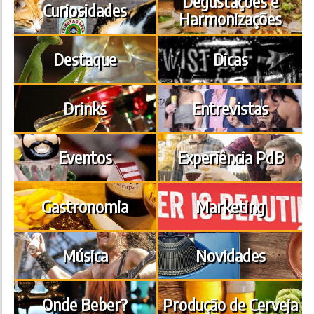
Degustações e
Curiosidades
Harmonizações
Destaque
Dicas
Drinks
Entrevistas
Eventos
Experiência PdB
Gastronomia
Marketing
Música
Novidades
Onde Beber?
Produção de Cerveja