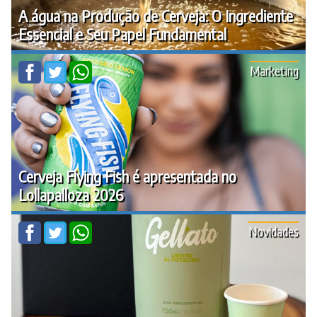
A água na Produção de Cerveja: O Ingrediente
Essencial e Seu Papel Fundamental
Marketing
Cerveja Flying Fish é apresentada no
Lollapalloza 2026
Novidades