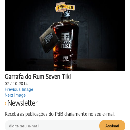
Ir
para
o
conteúdo
Garrafa do Rum Seven Tiki
07
/
10
2014
Previous Image
Next Image
Newsletter
Receba as publicações do PdB diariamente no seu e-mail.