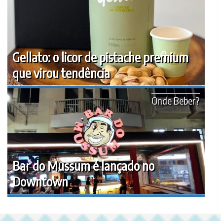
Gellato: o licor de pistache premium
que virou tendência
Onde Beber?
Bar do Mussum é lançado no
Downtown