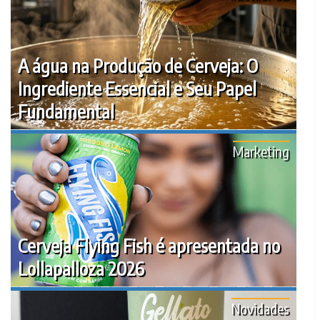
A água na Produção de Cerveja: O
Ingrediente Essencial e Seu Papel
Fundamental
Marketing
Cerveja Flying Fish é apresentada no
Lollapalloza 2026
Novidades