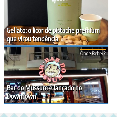
Gellato: o licor de pistache premium
que virou tendência
Onde Beber?
Bar do Mussum é lançado no
Downtown