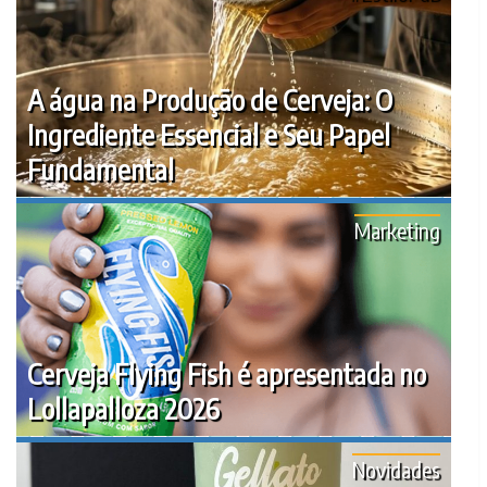
A água na Produção de Cerveja: O
Ingrediente Essencial e Seu Papel
Fundamental
Marketing
Cerveja Flying Fish é apresentada no
Lollapalloza 2026
Novidades