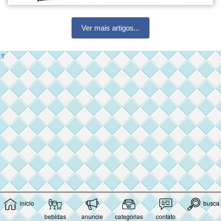
Ver mais artigos...
⇑
início
busca
bebidas
anuncie
categorias
contato