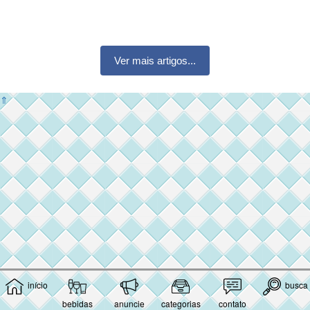
Ver mais artigos...
⇑
início
busca
bebidas
anuncie
categorias
contato