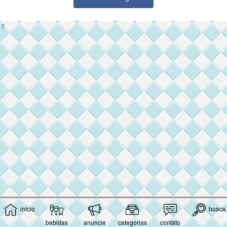
⇑
início
busca
bebidas
anuncie
categorias
contato