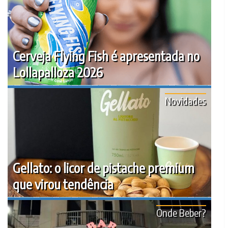
Cerveja Flying Fish é apresentada no
Lollapalloza 2026
Novidades
Gellato: o licor de pistache premium
que virou tendência
Onde Beber?