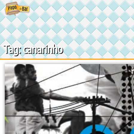
Ir
para
o
conteúdo
Tag: canarinho