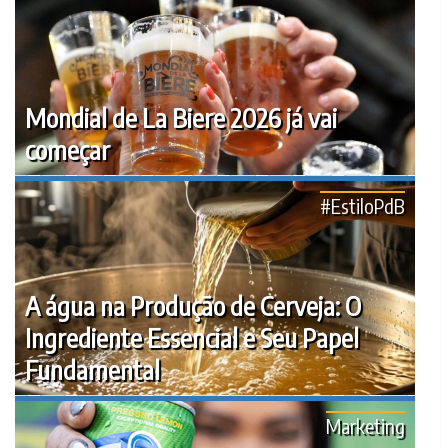
Mondial de La Biere 2026 já vai
começar
#EstiloPdB
A água na Produção de Cerveja: O
Ingrediente Essencial e Seu Papel
Fundamental
Marketing