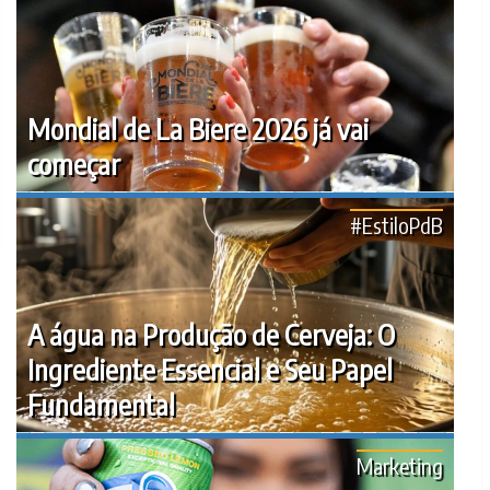
Mondial de La Biere 2026 já vai
começar
#EstiloPdB
A água na Produção de Cerveja: O
Ingrediente Essencial e Seu Papel
Fundamental
Marketing