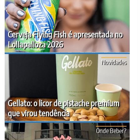
Cerveja Flying Fish é apresentada no
Lollapalloza 2026
Novidades
Gellato: o licor de pistache premium
que virou tendência
Onde Beber?