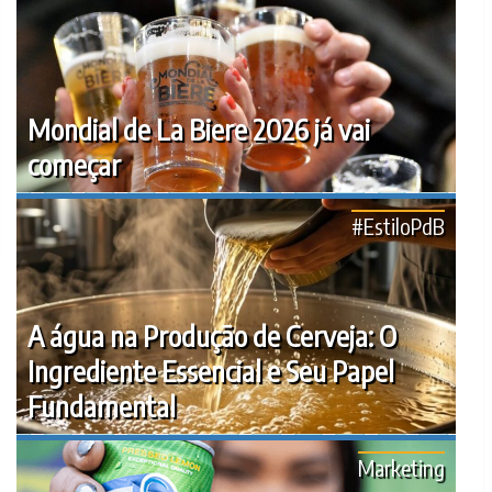
Mondial de La Biere 2026 já vai
começar
#EstiloPdB
A água na Produção de Cerveja: O
Ingrediente Essencial e Seu Papel
Fundamental
Marketing