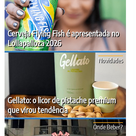
Cerveja Flying Fish é apresentada no
Lollapalloza 2026
Novidades
Gellato: o licor de pistache premium
que virou tendência
Onde Beber?