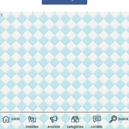
⇑
início
busca
bebidas
anuncie
categorias
contato