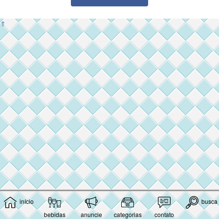
⇑
início
busca
bebidas
anuncie
categorias
contato