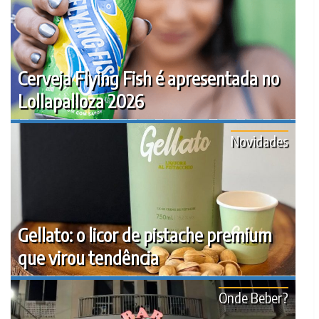
Cerveja Flying Fish é apresentada no
Lollapalloza 2026
Novidades
Gellato: o licor de pistache premium
que virou tendência
Onde Beber?