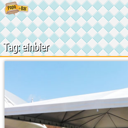
Ir
para
o
conteúdo
Tag: einbier