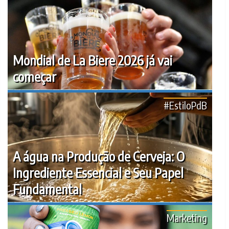
Mondial de La Biere 2026 já vai
começar
#EstiloPdB
A água na Produção de Cerveja: O
Ingrediente Essencial e Seu Papel
Fundamental
Marketing