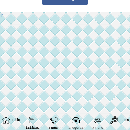
⇑
início
busca
bebidas
anuncie
categorias
contato