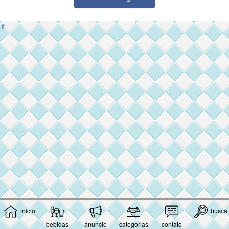
⇑
início
busca
bebidas
anuncie
categorias
contato