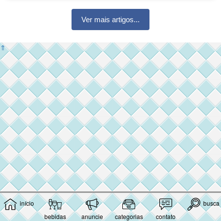
Ver mais artigos...
⇑
início
busca
bebidas
anuncie
categorias
contato