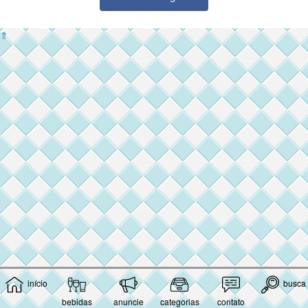
⇑
início
busca
bebidas
anuncie
categorias
contato