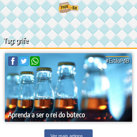
Ir
para
o
conteúdo
Tag: grife
#EstiloPdB
Aprenda a ser o rei do boteco
Ver mais artigos...