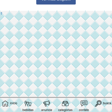
⇑
início
busca
bebidas
anuncie
categorias
contato