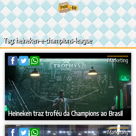
Ir
para
o
conteúdo
Tag: heineken-e-champions-league
Marketing
Heineken traz troféu da Champions ao Brasil
Marketing