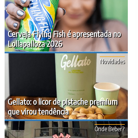
Cerveja Flying Fish é apresentada no
Lollapalloza 2026
Novidades
Gellato: o licor de pistache premium
que virou tendência
Onde Beber?