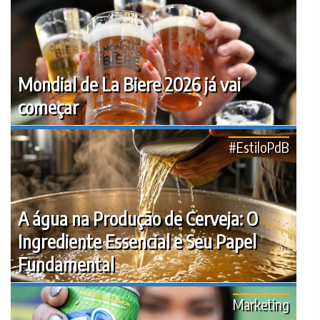
Mondial de La Biere 2026 já vai
começar
#EstiloPdB
A água na Produção de Cerveja: O
Ingrediente Essencial e Seu Papel
Fundamental
Marketing