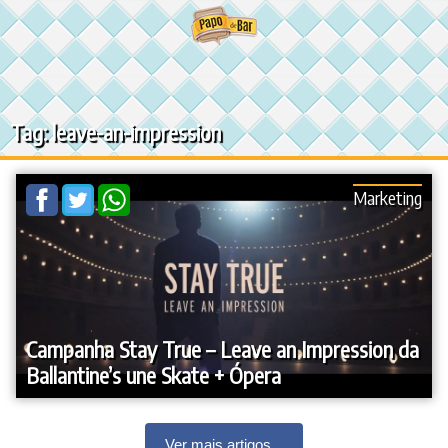
Ir
para
o
conteúdo
Tag: leave-an-impression
Marketing
Campanha Stay True – Leave an Impression da
Ballantine’s une Skate + Ópera
Ver mais artigos...