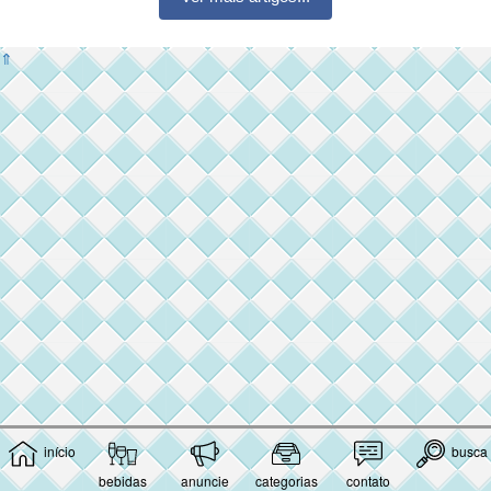
⇑
início
busca
bebidas
anuncie
categorias
contato