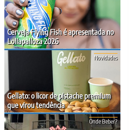
Cerveja Flying Fish é apresentada no
Lollapalloza 2026
Novidades
Gellato: o licor de pistache premium
que virou tendência
Onde Beber?