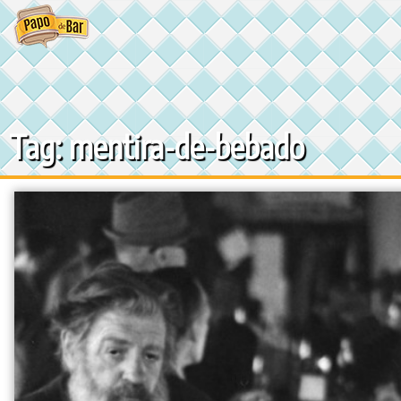
Ir
para
o
conteúdo
Tag: mentira-de-bebado