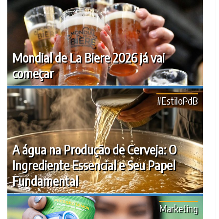
Mondial de La Biere 2026 já vai
começar
#EstiloPdB
A água na Produção de Cerveja: O
Ingrediente Essencial e Seu Papel
Fundamental
Marketing