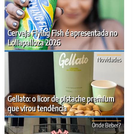
Cerveja Flying Fish é apresentada no
Lollapalloza 2026
Novidades
Gellato: o licor de pistache premium
que virou tendência
Onde Beber?