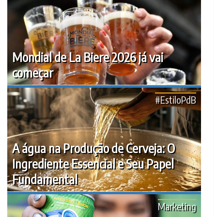
Mondial de La Biere 2026 já vai
começar
#EstiloPdB
A água na Produção de Cerveja: O
Ingrediente Essencial e Seu Papel
Fundamental
Marketing