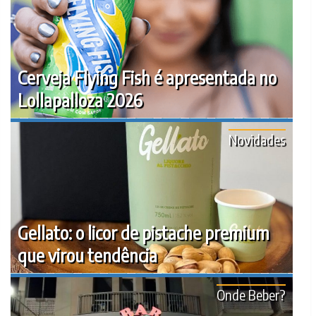
Cerveja Flying Fish é apresentada no
Lollapalloza 2026
Novidades
Gellato: o licor de pistache premium
que virou tendência
Onde Beber?