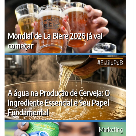
Mondial de La Biere 2026 já vai
começar
#EstiloPdB
A água na Produção de Cerveja: O
Ingrediente Essencial e Seu Papel
Fundamental
Marketing