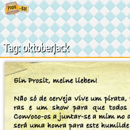
Ir
para
o
conteúdo
Tag: oktoberjack