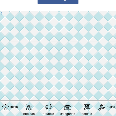
⇑
início
busca
bebidas
anuncie
categorias
contato