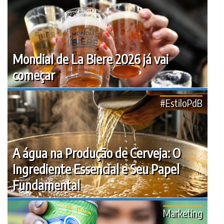
Mondial de La Biere 2026 já vai
começar
#EstiloPdB
A água na Produção de Cerveja: O
Ingrediente Essencial e Seu Papel
Fundamental
Marketing