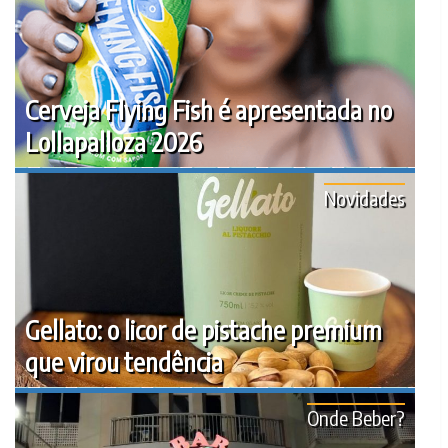
Cerveja Flying Fish é apresentada no
Lollapalloza 2026
Novidades
Gellato: o licor de pistache premium
que virou tendência
Onde Beber?