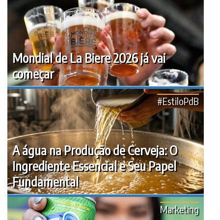
Mondial de La Biere 2026 já vai
começar
#EstiloPdB
A água na Produção de Cerveja: O
Ingrediente Essencial e Seu Papel
Fundamental
Marketing