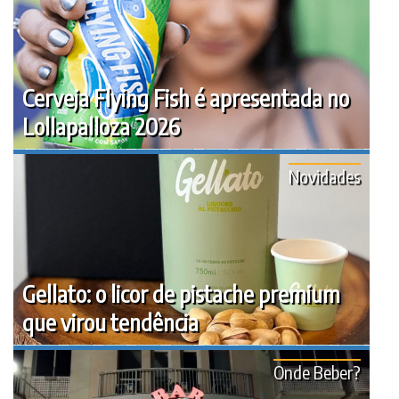
Cerveja Flying Fish é apresentada no
Lollapalloza 2026
Novidades
Gellato: o licor de pistache premium
que virou tendência
Onde Beber?