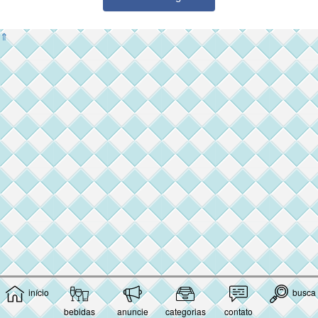
⇑
início
busca
bebidas
anuncie
categorias
contato