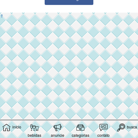
⇑
início
busca
bebidas
anuncie
categorias
contato