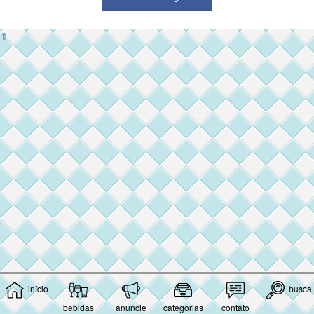
⇑
início
busca
bebidas
anuncie
categorias
contato