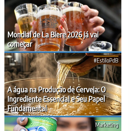
Mondial de La Biere 2026 já vai
começar
#EstiloPdB
A água na Produção de Cerveja: O
Ingrediente Essencial e Seu Papel
Fundamental
Marketing