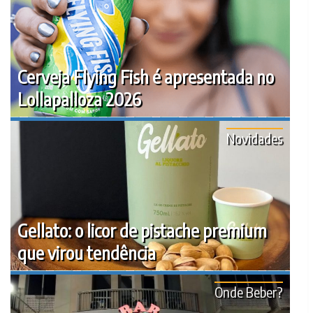
Cerveja Flying Fish é apresentada no
Lollapalloza 2026
Novidades
Gellato: o licor de pistache premium
que virou tendência
Onde Beber?