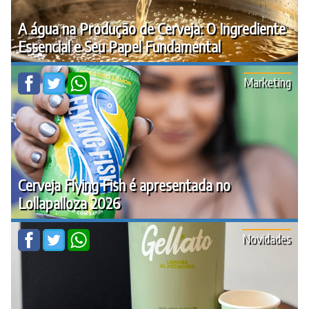
A água na Produção de Cerveja: O Ingrediente
Essencial e Seu Papel Fundamental
Marketing
Cerveja Flying Fish é apresentada no
Lollapalloza 2026
Novidades