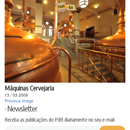
Ir
para
o
conteúdo
Máquinas Cervejaria
13
/
03
2009
Previous Image
Newsletter
Receba as publicações do PdB diariamente no seu e-mail.