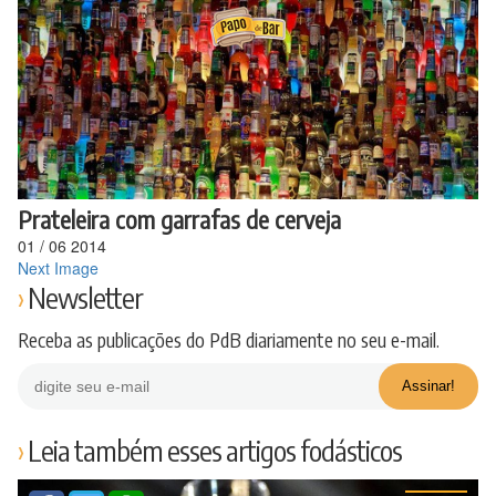
Ir
para
o
conteúdo
Prateleira com garrafas de cerveja
01
/
06
2014
Next Image
Newsletter
Receba as publicações do PdB diariamente no seu e-mail.
Leia também esses artigos fodásticos