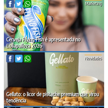
Marketing
Cerveja Flying Fish é apresentada no
Lollapalloza 2026
Novidades
Gellato: o licor de pistache premium que virou
tendência