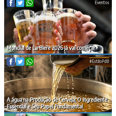
Eventos
Mondial de La Biere 2026 já vai começar
#EstiloPdB
A água na Produção de Cerveja: O Ingrediente
Essencial e Seu Papel Fundamental