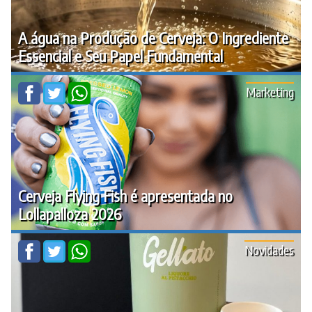
A água na Produção de Cerveja: O Ingrediente
Essencial e Seu Papel Fundamental
Marketing
Cerveja Flying Fish é apresentada no
Lollapalloza 2026
Novidades