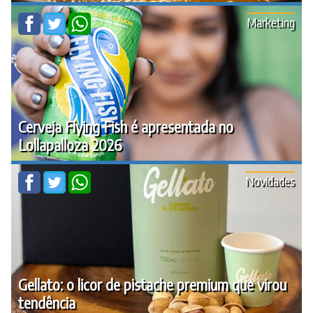
Marketing
Cerveja Flying Fish é apresentada no
Lollapalloza 2026
Novidades
Gellato: o licor de pistache premium que virou
tendência