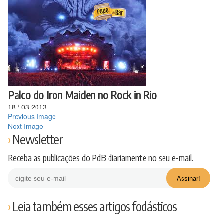
Ir
para
o
conteúdo
Palco do Iron Maiden no Rock in Rio
18
/
03
2013
Previous Image
Next Image
Newsletter
Receba as publicações do PdB diariamente no seu e-mail.
Leia também esses artigos fodásticos