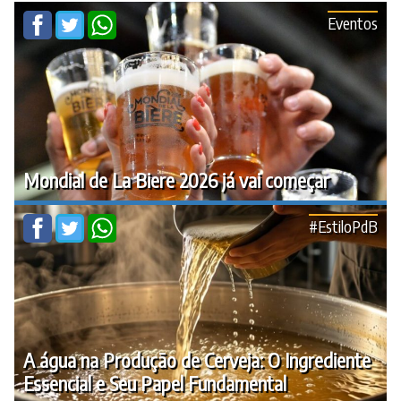
Eventos
Mondial de La Biere 2026 já vai começar
#EstiloPdB
A água na Produção de Cerveja: O Ingrediente
Essencial e Seu Papel Fundamental