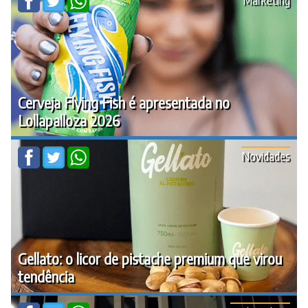
Cerveja Flying Fish é apresentada no
Lollapalloza 2026
Novidades
Gellato: o licor de pistache premium que virou
tendência