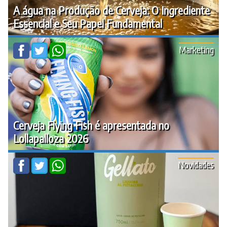
A água na Produção de Cerveja: O Ingrediente
Essencial e Seu Papel Fundamental
Marketing
Cerveja Flying Fish é apresentada no
Lollapalloza 2026
Novidades