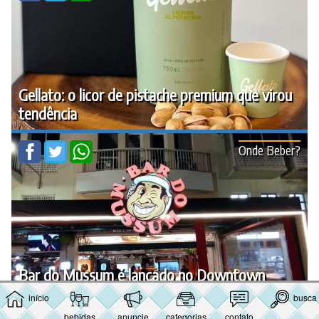
Gellato: o licor de pistache premium que virou
tendência
Onde Beber?
Bar do Mussum é lançado no Downtown
início
busca
⇑
bebidas
anuncie
categorias
contato