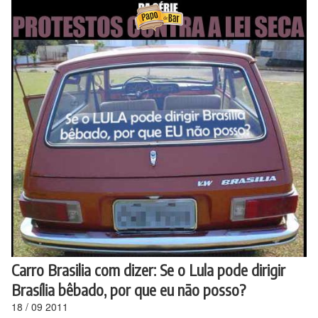
Ir
para
o
conteúdo
Carro Brasilia com dizer: Se o Lula pode dirigir
Brasília bêbado, por que eu não posso?
18
/
09
2011