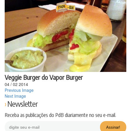
Ir
para
o
conteúdo
Veggie Burger do Vapor Burger
04
/
02
2014
Previous Image
Next Image
Newsletter
Receba as publicações do PdB diariamente no seu e-mail.