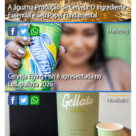
A água na Produção de Cerveja: O Ingrediente
Essencial e Seu Papel Fundamental
Marketing
Cerveja Flying Fish é apresentada no
Lollapalloza 2026
Novidades