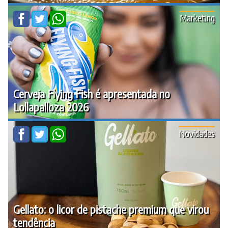
Marketing
Cerveja Flying Fish é apresentada no
Lollapalloza 2026
Novidades
Gellato: o licor de pistache premium que virou
tendência