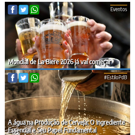
Eventos
Mondial de La Biere 2026 já vai começar
#EstiloPdB
A água na Produção de Cerveja: O Ingrediente
Essencial e Seu Papel Fundamental