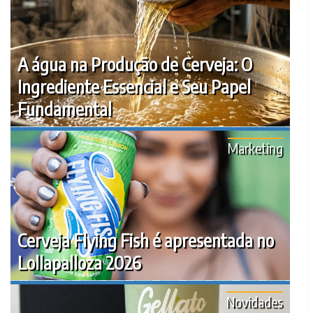
A água na Produção de Cerveja: O
Ingrediente Essencial e Seu Papel
Fundamental
Marketing
Cerveja Flying Fish é apresentada no
Lollapalloza 2026
Novidades