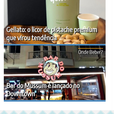
Gellato: o licor de pistache premium
que virou tendência
Onde Beber?
Bar do Mussum é lançado no
Downtown