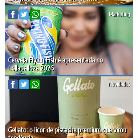
Marketing
Cerveja Flying Fish é apresentada no
Lollapalloza 2026
Novidades
Gellato: o licor de pistache premium que virou
tendência