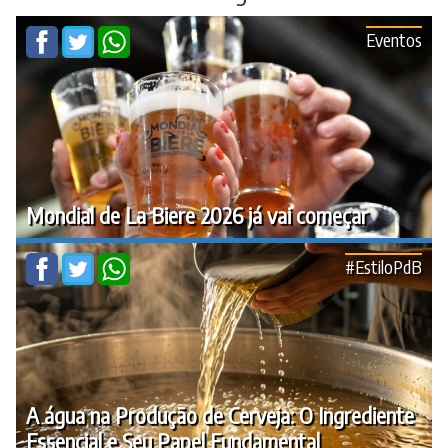
Eventos
Mondial de La Biere 2026 já vai começar
#EstiloPdB
A água na Produção de Cerveja: O Ingrediente
Essencial e Seu Papel Fundamental