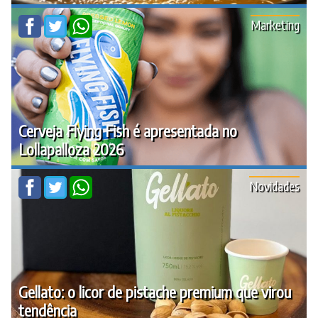
Marketing
Cerveja Flying Fish é apresentada no
Lollapalloza 2026
Novidades
Gellato: o licor de pistache premium que virou
tendência