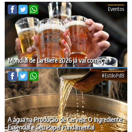
Eventos
Mondial de La Biere 2026 já vai começar
#EstiloPdB
A água na Produção de Cerveja: O Ingrediente
Essencial e Seu Papel Fundamental