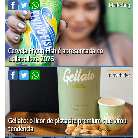
Marketing
Cerveja Flying Fish é apresentada no
Lollapalloza 2026
Novidades
Gellato: o licor de pistache premium que virou
tendência