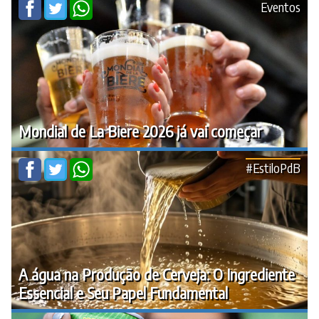
Eventos
Mondial de La Biere 2026 já vai começar
#EstiloPdB
A água na Produção de Cerveja: O Ingrediente
Essencial e Seu Papel Fundamental