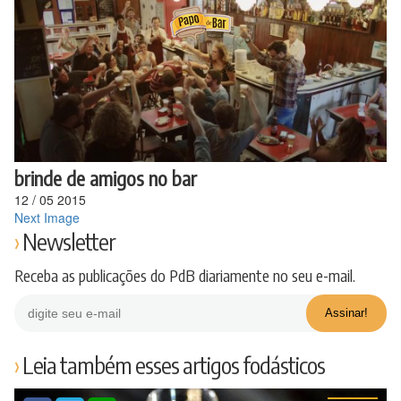
Ir
para
o
conteúdo
brinde de amigos no bar
12
/
05
2015
Next Image
Newsletter
Receba as publicações do PdB diariamente no seu e-mail.
Leia também esses artigos fodásticos