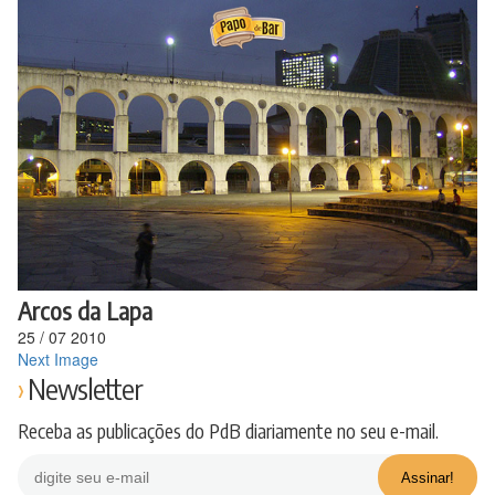
Ir
para
o
conteúdo
Arcos da Lapa
25
/
07
2010
Next Image
Newsletter
Receba as publicações do PdB diariamente no seu e-mail.