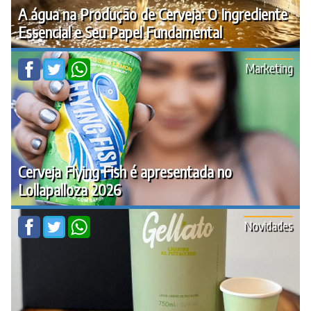
A água na Produção de Cerveja: O Ingrediente
Essencial e Seu Papel Fundamental
Marketing
Cerveja Flying Fish é apresentada no
Lollapalloza 2026
Novidades