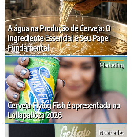
A água na Produção de Cerveja: O
Ingrediente Essencial e Seu Papel
Fundamental
Marketing
Cerveja Flying Fish é apresentada no
Lollapalloza 2026
Novidades