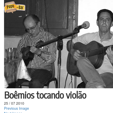
Ir
para
o
conteúdo
Boêmios tocando violão
25
/
07
2010
Previous Image