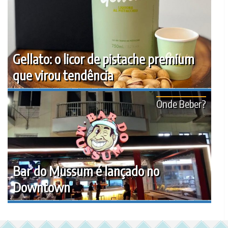
Gellato: o licor de pistache premium
que virou tendência
Onde Beber?
Bar do Mussum é lançado no
Downtown