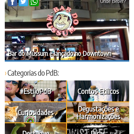
Onde Beber?
Bar do Mussum é lançado no Downtown
Categorias do PdB:
#EstiloPdB
Contos Etílicos
Degustações e
Curiosidades
Harmonizações
Destaque
Dicas