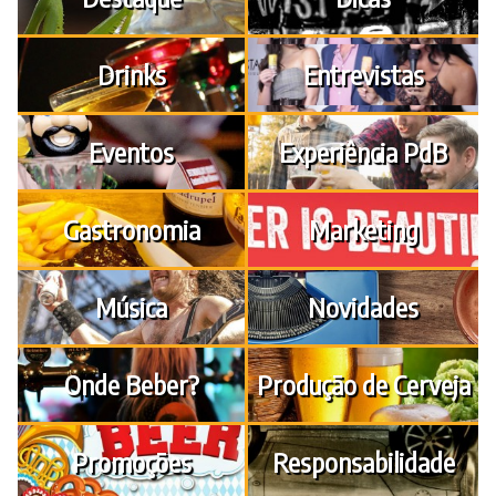
Drinks
Entrevistas
Eventos
Experiência PdB
Gastronomia
Marketing
Música
Novidades
Onde Beber?
Produção de Cerveja
Promoções
Responsabilidade