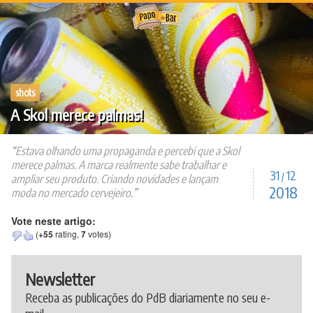
Ir
para
o
conteúdo
shots
A Skol merece palmas!
Estava olhando uma propaganda e percebi que a Skol
merece palmas. A marca realmente sabe trabalhar e
31
12
/
ampliar seu produto. Criando novidades e lançam
2018
moda no mercado cervejeiro.
Vote neste artigo:
(
+55
rating,
7
votes)
Newsletter
Receba as publicações do PdB diariamente no seu e-