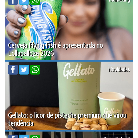
Cerveja Flying Fish é apresentada no
Lollapalloza 2026
Novidades
Gellato: o licor de pistache premium que virou
tendência