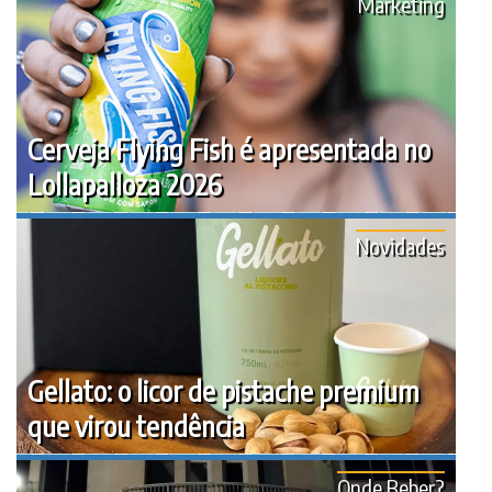
Marketing
Cerveja Flying Fish é apresentada no
Lollapalloza 2026
Novidades
Gellato: o licor de pistache premium
que virou tendência
Onde Beber?