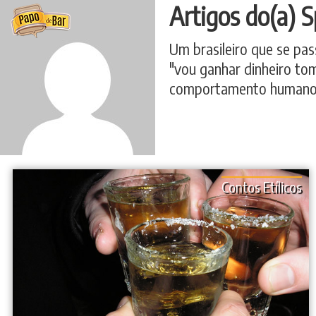
Ir
Artigos do(a) S
para
o
Um brasileiro que se pas
conteúdo
"vou ganhar dinheiro to
comportamento humano".
Contos Etílicos