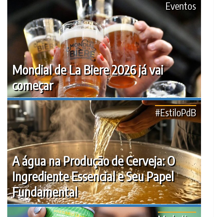
Eventos
Mondial de La Biere 2026 já vai
começar
#EstiloPdB
A água na Produção de Cerveja: O
Ingrediente Essencial e Seu Papel
Fundamental