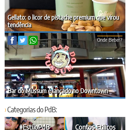
Gellato: o licor de pistache premium que virou
tendência
Onde Beber?
Bar do Mussum é lançado no Downtown
Categorias do PdB:
#EstiloPdB
Contos Etílicos