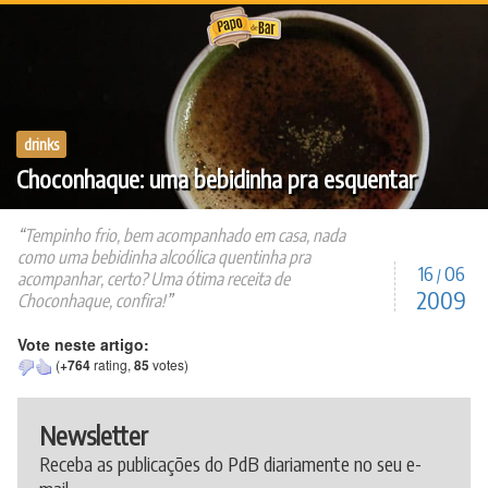
Ir
para
o
conteúdo
drinks
Choconhaque: uma bebidinha pra esquentar
Tempinho frio, bem acompanhado em casa, nada
como uma bebidinha alcoólica quentinha pra
16
06
/
acompanhar, certo? Uma ótima receita de
2009
Choconhaque, confira!
Vote neste artigo:
(
+764
rating,
85
votes)
Newsletter
Receba as publicações do PdB diariamente no seu e-