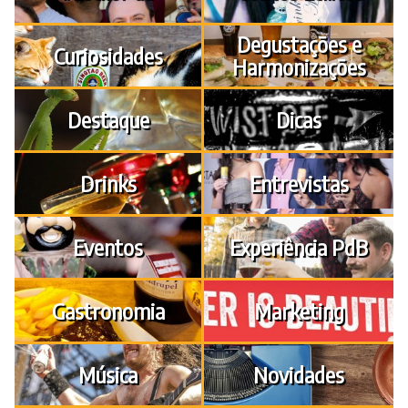
Degustações e
Curiosidades
Harmonizações
Destaque
Dicas
Drinks
Entrevistas
Eventos
Experiência PdB
Gastronomia
Marketing
Música
Novidades